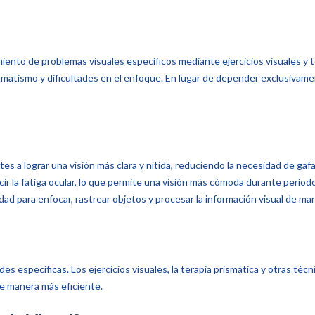
iento de problemas visuales específicos mediante ejercicios visuales y
gmatismo y dificultades en el enfoque. En lugar de depender exclusivamente
tes a lograr una visión más clara y nítida, reduciendo la necesidad de gaf
cir la fatiga ocular, lo que permite una visión más cómoda durante perío
ad para enfocar, rastrear objetos y procesar la información visual de man
s específicas. Los ejercicios visuales, la terapia prismática y otras técni
de manera más eficiente.