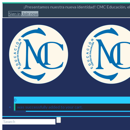
NOTICIAS:
¡Presentamos nuestra nueva identidad! CMC Educación, el
Sign in
Join now
0
was successfully added to your cart.